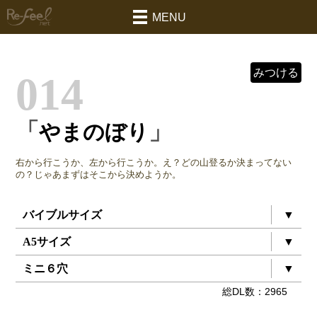
MENU
みつける
014
「
」
やまのぼり
右から行こうか、左から行こうか。え？どの山登るか決まってない
の？じゃあまずはそこから決めようか。
バイブルサイズ
▼
A5サイズ
▼
ミニ６穴
▼
総
DL数：2965