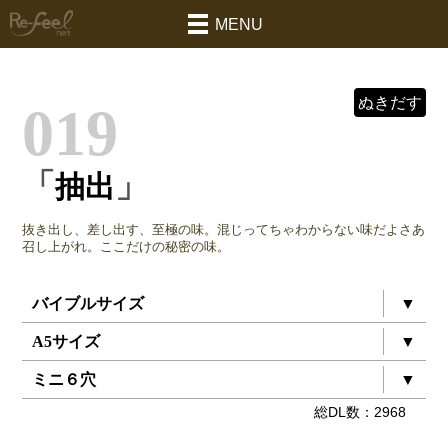
MENU
ぬきだす
019
「
」
抽出
抜き出し、差し出す、至極の味。混じってちゃわからない味だよさあ
召し上がれ。ここだけの秘密の味。
バイブルサイズ
▼
A5サイズ
▼
ミニ６穴
▼
総
DL数：2968