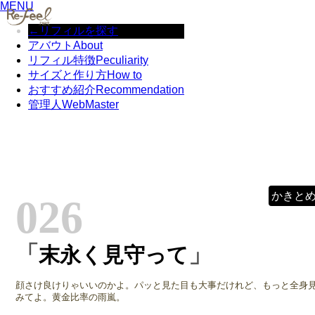
MENU
←リフィルを探す
アバウト
About
リフィル特徴
Peculiarity
サイズと作り方
How to
おすすめ紹介
Recommendation
管理人
WebMaster
かきと
026
「
」
末永く見守って
顔さけ良けりゃいいのかよ。パッと見た目も大事だけれど、もっと全身
みてよ。黄金比率の雨嵐。