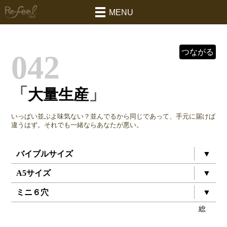
MENU
つながる
042
「
」
大量生産
いっぱい並ぶよ味気ない？並んでるから同じであって、手元に届けば
違うはず。それでも一緒ならあなたが悪い。
バイブルサイズ
▼
A5サイズ
▼
ミニ６穴
▼
総