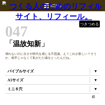
MENU
つきつめる
047
「
」
温故知新
壊れないのに古さや時代を感じる不思議。え？これが新しい？そう
か、相手じゃなくて私がただ歳をとったんだね。
バイブルサイズ
▼
A5サイズ
▼
ミニ６穴
▼
総